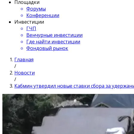
Площадки
Форумы
Конференции
Инвестиции
ГЧП
Венчурные инвестиции
Где найти инвестиции
Фондовый рынок
Главная
/
Новости
/
Кабмин утвердил новые ставки сбора за удержан