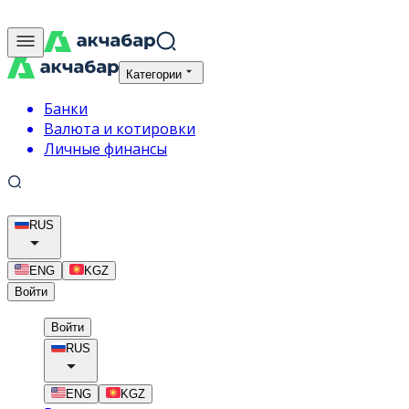
Категории
Банки
Валюта и котировки
Личные финансы
RUS
ENG
KGZ
Войти
Войти
RUS
ENG
KGZ