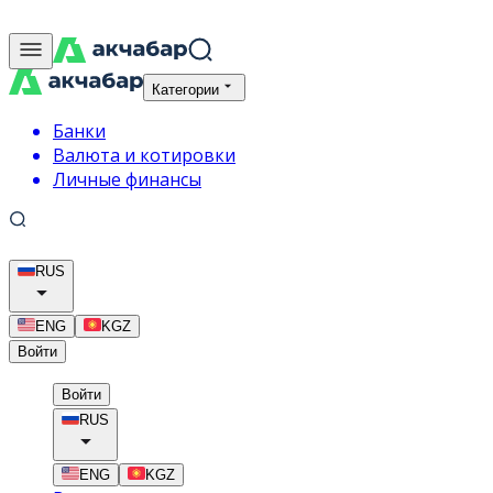
Категории
Банки
Валюта и котировки
Личные финансы
RUS
ENG
KGZ
Войти
Войти
RUS
ENG
KGZ