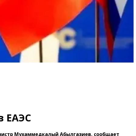
в ЕАЭС
инистр Мухаммедкалый Абылгазиев, сообщает