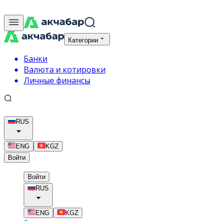
Категории
Банки
Валюта и котировки
Личные финансы
RUS
ENG
KGZ
Войти
Войти
RUS
ENG
KGZ