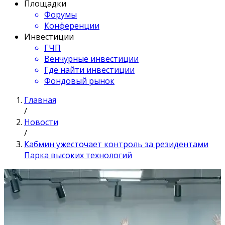
Площадки
Форумы
Конференции
Инвестиции
ГЧП
Венчурные инвестиции
Где найти инвестиции
Фондовый рынок
Главная
/
Новости
/
Кабмин ужесточает контроль за резидентами
Парка высоких технологий