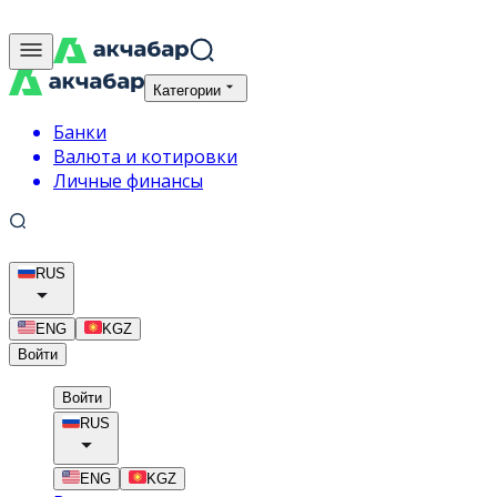
Категории
Банки
Валюта и котировки
Личные финансы
RUS
ENG
KGZ
Войти
Войти
RUS
ENG
KGZ