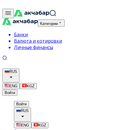
Категории
Банки
Валюта и котировки
Личные финансы
RUS
ENG
KGZ
Войти
Войти
RUS
ENG
KGZ