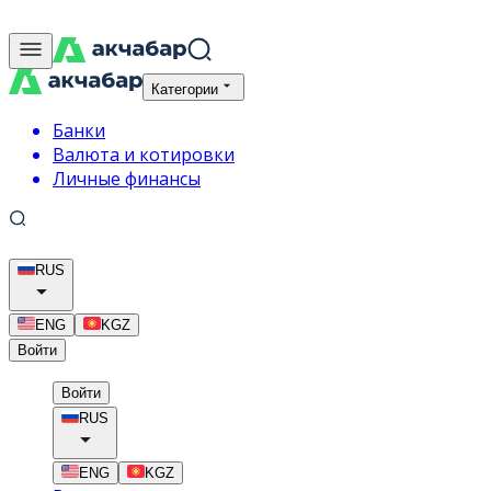
Категории
Банки
Валюта и котировки
Личные финансы
RUS
ENG
KGZ
Войти
Войти
RUS
ENG
KGZ