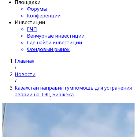
Площадки
Форумы
Конференции
Инвестиции
ГЧП
Венчурные инвестиции
Где найти инвестиции
Фондовый рынок
Главная
/
Новости
/
Казахстан направил гумпомощь для устранения
аварии на ТЭЦ Бишкека