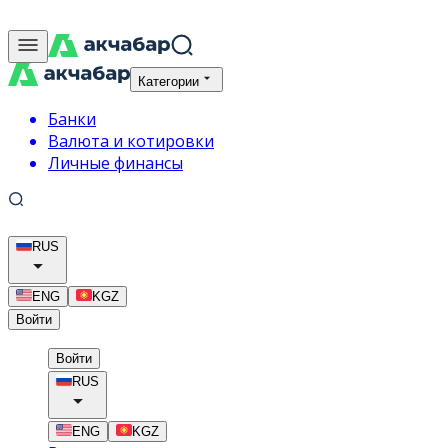
Категории
Банки
Валюта и котировки
Личные финансы
RUS
ENG
KGZ
Войти
Войти
RUS
ENG
KGZ