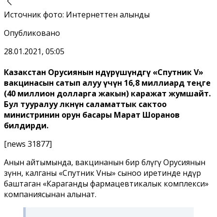
Источник фото
:
Интернеттен алынды
Опубликовано
28.01.2021, 05:05
Казакстан Орусиянын өндүрүшүндөгү «Спутник V»
вакцинасын сатып алуу үчүн 16,8 миллиард теңге
(40 миллион долларга жакын) каражат жумшайт.
Бул тууралуу өлкөнүн саламаттык сактоо
министринин орун басары Марат Шоранов
билдирди.
[news 31877]
Анын айтымында, вакцинанын бир бөлүгү Орусиянын
өзүнөн, калганы «Спутник Vны» сыноо иретинде өндүрө
баштаган «Караганды фармацевтикалык комплекси»
компаниясынан алынат.