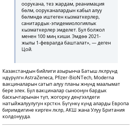
оорукана, тез жардам, реанимация
бөлүмү, ооруканалардын кабыл алуу
бөлүмүндө иштеген кызматкерлер,
санитардык-эпидемиологиялык
кызматкерлер эмделет. Бул болжол
менен 100 миң киши. Эмдөө 2021-
жылы 1-февралда башталат», — деген
Цой.
Казакстандын бийлиги азырынча Батыш өлкөлөрүндө
өндүрүлгөн AstraZeneca, Pfizer-BioNTech, Moderna
вакциналарын сатып алуу планы жөнүндө маалымат
бере элек. Бул вакциналар сыноонун бардык
баскычтарынан өтүп, жогорку деңгээлдеги
натыйжалуулугун көрсөткөн. Бүгүнкү күндө аларды Европа
биримдигине кирген өлкөлөр, АКШ жана Улуу Британия
колдонууда.