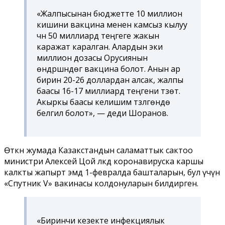
«Жалпысынан бюджетте 10 миллион
кишини вакцина менен камсыз кылуу
үчүн 50 миллиард теңгеге жакын
каражат каралган. Алардын эки
миллион дозасы Орусиянын
өндүрүшүндөгү вакцина болот. Анын ар
бирин 20-26 доллардан алсак, жалпы
баасы 16-17 миллиард теңгени түзөт.
Акыркы баасы келишим түзүлгөндө
белгилүү болот», — деди Шоранов.
Өткөн жумада Казакстандын саламаттык сактоо
министри Алексей Цой өлкөдө коронавируска каршы
калкты жапырт эмдөө 1-февралда башталарын, бул үчүн
«Спутник V» вакинасы колдонуларын билдирген.
«Биринчи кезекте инфекциялык