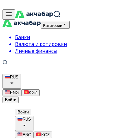
Категории
Банки
Валюта и котировки
Личные финансы
RUS
ENG
KGZ
Войти
Войти
RUS
ENG
KGZ