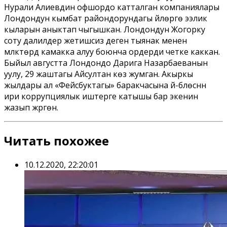
Нурали Алиевдин офшордо катталган компаниялары
Лондондун кымбат райондорундагы үйлөргө ээлик
кыларын аныктап чыгышкан. Лондондун Жогорку
соту далилдер жетишсиз деген тыянак менен
мүлктөрдү камакка алуу боюнча ордерди четке каккан.
Быйыл августта Лондондо Дарига Назарбаеванын
уулу, 29 жаштагы Айсултан көз жумган. Акыркы
жылдары ал «Фейсбуктагы» баракчасына үй-бүлөсүнүн
ири коррупциялык иштерге катышы бар экенин
жазып жүргөн.
Читать похожее
10.12.2020, 22:20:01