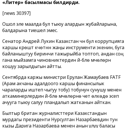
«Литер»​ басылмасы билдирди.
[news 30397]
Ошол эле маалда бул тыюу алардын жубайларына,
балдарына тиешелүү эмес.
Сенатор Андрей Лукин Казакстан үчүн бул коррупцияга
каршы күрөштү күчөтүүнүн жаңы инструменти экенин, буга
байланыштуу биринчи тажырыйба топтоп, андан соң
гана мыйзамга чиновниктердин үй-бүлө мүчөлөрүн
кошуу зарылдыгын айтты.
Сентябрда каржы министри Ерулан Жамаубаев FATF
(Арам акчаны адалдоого каршы финансылык
чараларды иштеп чыгуу тобу) тобунун сунушу менен
аткаминерлердин үй-бүлө мүчөлөрүнө чет өлкөдө эсеп
ачууга тыюу салуу пландалып жатканын айткан.
Былтыр британ журналисттери Казакстандын
мурдагы президенти Нурсултан Назарбаевдин тун
кызы Дарига Назарбаева менен анын улуу баласы