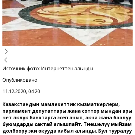
Источник фото
:
Интернеттен алынды
Опубликовано
11.12.2020, 04:20
Казакстандын мамлекеттик кызматкерлери,
парламент депутаттары жана соттор мындан ары
чет өлкөлүк банктарга эсеп ачып, акча жана баалуу
буюмдарды сактай алышпайт. Тиешелүү мыйзам
долбоору эки окууда кабыл алынды. Бул тууралуу