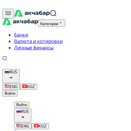
Категории
Банки
Валюта и котировки
Личные финансы
RUS
ENG
KGZ
Войти
Войти
RUS
ENG
KGZ