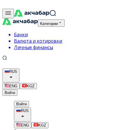
Категории
Банки
Валюта и котировки
Личные финансы
RUS
ENG
KGZ
Войти
Войти
RUS
ENG
KGZ