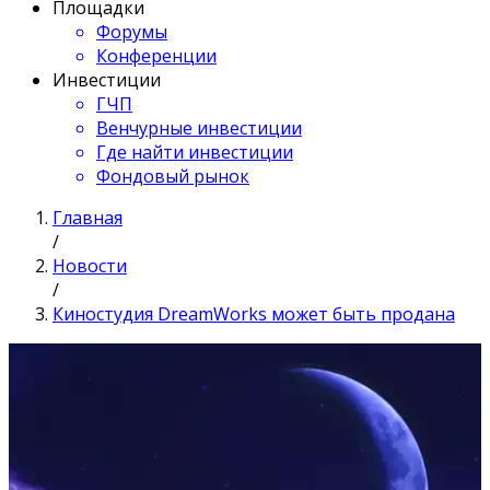
Площадки
Форумы
Конференции
Инвестиции
ГЧП
Венчурные инвестиции
Где найти инвестиции
Фондовый рынок
Главная
/
Новости
/
Киностудия DreamWorks может быть продана