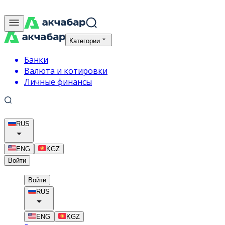
Категории
Банки
Валюта и котировки
Личные финансы
RUS
ENG
KGZ
Войти
Войти
RUS
ENG
KGZ