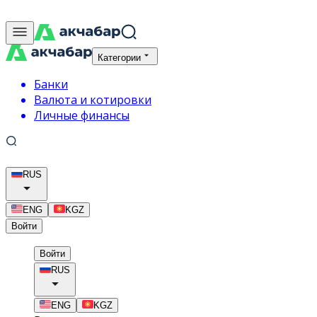
Категории
Банки
Валюта и котировки
Личные финансы
RUS
ENG
KGZ
Войти
Войти
RUS
ENG
KGZ