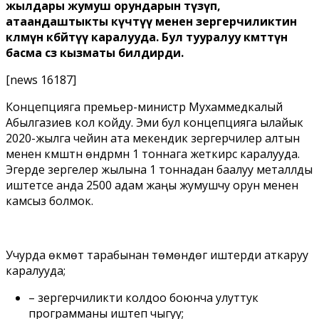
жылдары жумуш орундарын түзүп,
атаандаштыкты күчөтүү менен зергерчиликтин
көлөмүн көбөйтүү каралууда. Бул тууралуу өкмөттүн
басма сөз кызматы билдирди.
[news 16187]
Концепцияга премьер-министр Мухаммедкалый
Абылгазиев кол койду. Эми бул концепцияга ылайык
2020-жылга чейин ата мекендик зергерчилер алтын
менен күмүштүн өндүрүмүн 1 тоннага жеткирүүсү каралууда.
Эгерде зергелер жылына 1 тоннадан баалуу металлды
иштетсе анда 2500 адам жаңы жумушчу орун менен
камсыз болмок.
Учурда өкмөт тарабынан төмөндөгү иштерди аткаруу
каралууда;
– зергерчиликти колдоо боюнча улуттук
программаны иштеп чыгуу;