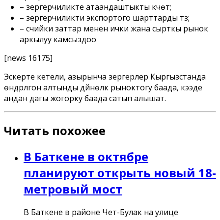
– зергерчиликте атаандаштыкты күчөтүү;
– зергерчиликти экспортого шарттарды түзүү;
– счийки заттар менен ички жана сырткы рынок
аркылуу камсыздоо
[news 16175]
Эскерте кетели, азырынча зергерлер Кыргызстанда
өндүрүлгон алтынды дүйнөлүк рыноктогу баада, кээде
андан дагы жогорку баада сатып алышат.
Читать похожее
В Баткене в октябре
планируют открыть новый 18-
метровый мост
В Баткене в районе Чет-Булак на улице