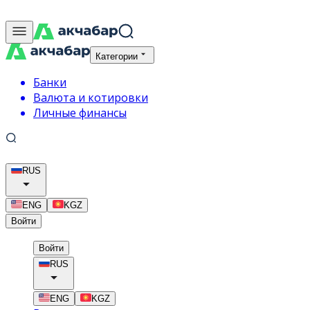
Категории
Банки
Валюта и котировки
Личные финансы
RUS
ENG
KGZ
Войти
Войти
RUS
ENG
KGZ