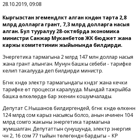
28.10.2019, 09:08
Кыргызстан эгемендүүлүктү алган күндөн тарта 2,8
млрд долларга грант, 7,3 млрд долларга насыя
алган. Бул тууралуу 28-октябрда экономика
министри Санжар Муканбетов ЖК бюджет жана
каржы комитетинин жыйынында билдирди.
Энергетика тармагына 2 млрд 147 млн доллар насыя
жана грант алынган. Мунун башкы себеби - тарифке
келип такалууда деп билдирди министр.
Бүгүнкү күндө электр тармагындагы күндүзгү жана кечки
тарифке өтүү процесси каралууда. Мындай тажрыйба
башка өлкөлөрдө бар экенин кошумчалады.
Депутат С.Нышанов билдиргендей, бүгүнкү күндө өлкөнүн
124 млрд сом карыз насыясы болсо, анын ичинен 104
млрд сомго жакыны энергетика тармагына
жумшалган. Депутаттын сунушунда, электр энергия
үчүн 2, 16 сом 77 тыйын төлөгөндүн бардыгы – КР