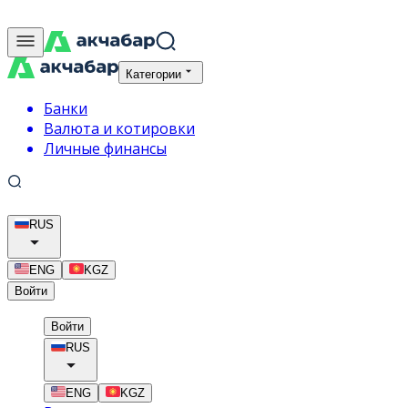
Категории
Банки
Валюта и котировки
Личные финансы
RUS
ENG
KGZ
Войти
Войти
RUS
ENG
KGZ