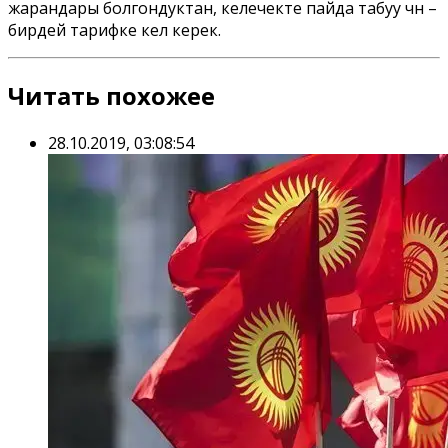
жарандары болгондуктан, келечекте пайда табуу үчүн –
бирдей тарифке келүү керек.
Читать похожее
28.10.2019, 03:08:54