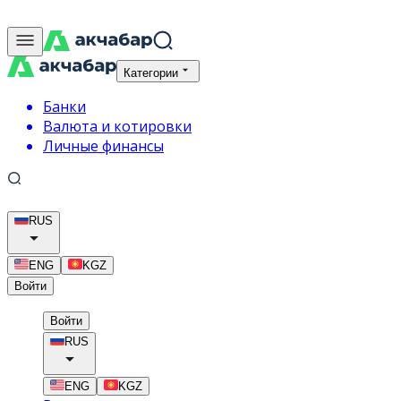
Категории
Банки
Валюта и котировки
Личные финансы
RUS
ENG
KGZ
Войти
Войти
RUS
ENG
KGZ