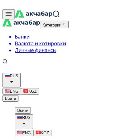
Категории
Банки
Валюта и котировки
Личные финансы
RUS
ENG
KGZ
Войти
Войти
RUS
ENG
KGZ