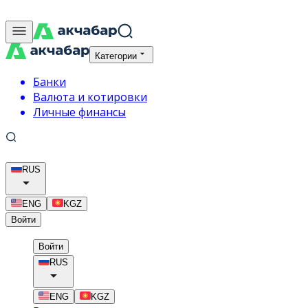
Категории
Банки
Валюта и котировки
Личные финансы
RUS
ENG
KGZ
Войти
Войти
RUS
ENG
KGZ