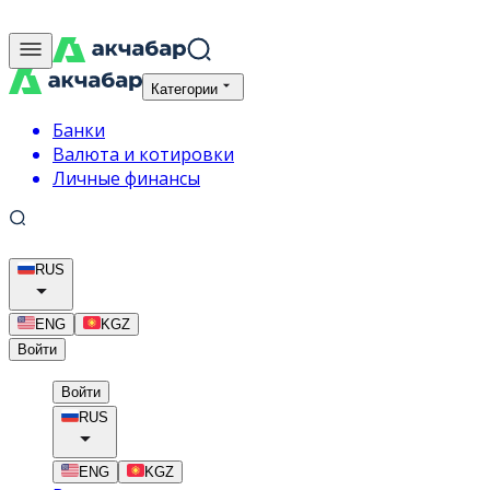
Категории
Банки
Валюта и котировки
Личные финансы
RUS
ENG
KGZ
Войти
Войти
RUS
ENG
KGZ