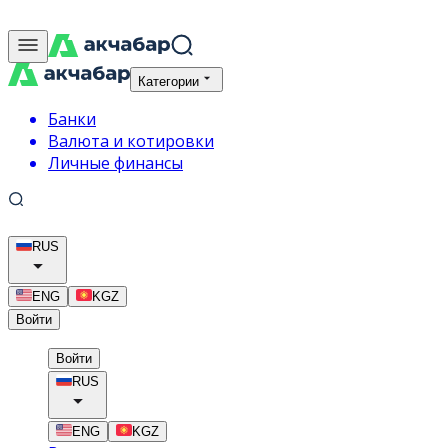
Категории
Банки
Валюта и котировки
Личные финансы
RUS
ENG
KGZ
Войти
Войти
RUS
ENG
KGZ