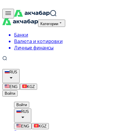
Категории
Банки
Валюта и котировки
Личные финансы
RUS
ENG
KGZ
Войти
Войти
RUS
ENG
KGZ