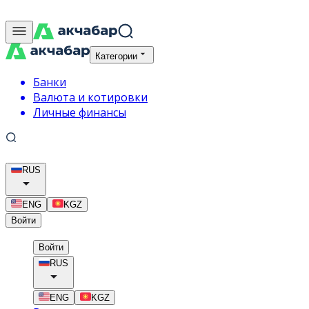
Категории
Банки
Валюта и котировки
Личные финансы
RUS
ENG
KGZ
Войти
Войти
RUS
ENG
KGZ