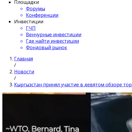
Площадки
Форумы
Конференции
Инвестиции
ГЧП
Венчурные инвестиции
Где найти инвестиции
Фондовый рынок
Главная
/
Новости
/
Кыргызстан принял участие в девятом обзоре то