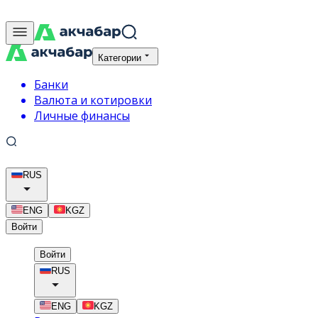
Категории
Банки
Валюта и котировки
Личные финансы
RUS
ENG
KGZ
Войти
Войти
RUS
ENG
KGZ