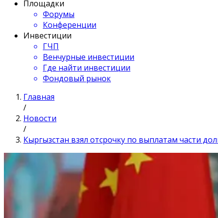
Площадки
Форумы
Конференции
Инвестиции
ГЧП
Венчурные инвестиции
Где найти инвестиции
Фондовый рынок
Главная
/
Новости
/
Кыргызстан взял отсрочку по выплатам части дол