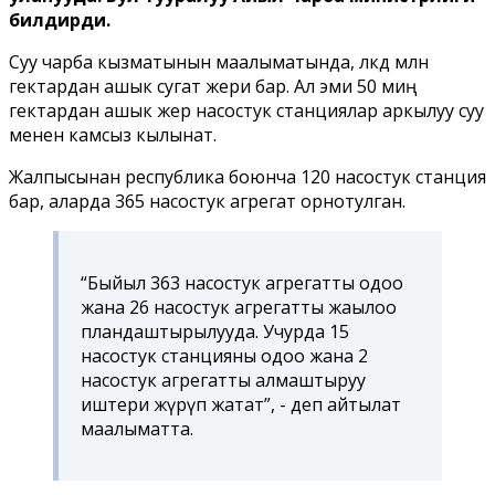
билдирди.
Суу чарба кызматынын маалыматында, өлкөдө млн
гектардан ашык сугат жери бар. Ал эми 50 миң
гектардан ашык жер насостук станциялар аркылуу суу
менен камсыз кылынат.
Жалпысынан республика боюнча 120 насостук станция
бар, аларда 365 насостук агрегат орнотулган.
“Быйыл 363 насостук агрегатты оңдоо
жана 26 насостук агрегатты жаңылоо
пландаштырылууда. Учурда 15
насостук станцияны оңдоо жана 2
насостук агрегатты алмаштыруу
иштери жүрүп жатат”, - деп айтылат
маалыматта.