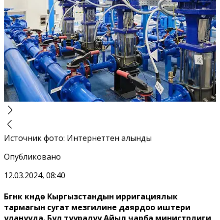
Источник фото
:
Интернеттен алынды
Опубликовано
12.03.2024, 08:40
Бүгүнкү күндө Кыргызстандын ирригациялык
тармагын сугат мезгилине даярдоо иштери
уланууда. Бул тууралуу Айыл чарба министрлиги