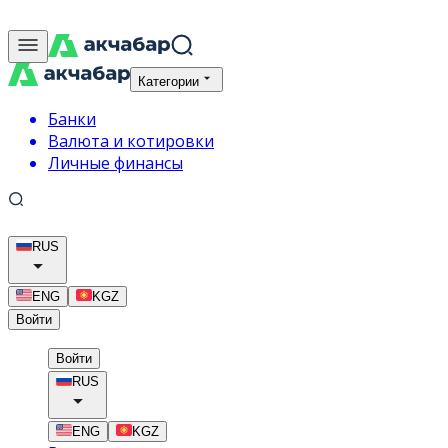
Категории
Банки
Валюта и котировки
Личные финансы
RUS
ENG
KGZ
Войти
Войти
RUS
ENG
KGZ