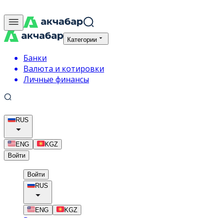
Категории
Банки
Валюта и котировки
Личные финансы
RUS
ENG
KGZ
Войти
Войти
RUS
ENG
KGZ