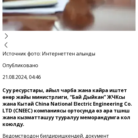
Источник фото
:
Интернеттен алынды
Опубликовано
21.08.2024, 04:46
Суу ресурстары, айыл чарба жана кайра иштетүү
өнөр жайы министрлиги, “Бай Дыйкан” ЖЧКсы
жана Кытай China National Electric Engineering Co.
LTD (CNEEC) компаниясы ортосунда өз ара түшүнүшүү
жана кызматташуу тууралуу меморандумга кол
коюлду.
Ведомстводон билдиришкендей, документ