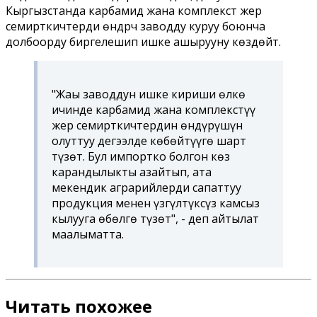
Кыргызстанда карбамид жана комплекстүү жер
семирткичтерди өндүрүүчү заводду куруу боюнча
долбоорду биргелешип ишке ашырууну көздөйт.
"Жаңы заводдун ишке кириши өлкө
ичинде карбамид жана комплекстүү
жер семирткичтердин өндүрүшүн
олуттуу деңгээлде көбөйтүүгө шарт
түзөт. Бул импортко болгон көз
карандылыкты азайтып, ата
мекендик аграрийлерди сапаттуу
продукция менен үзгүлтүксүз камсыз
кылууга өбөлгө түзөт", - деп айтылат
маалыматта.
Читать похожее