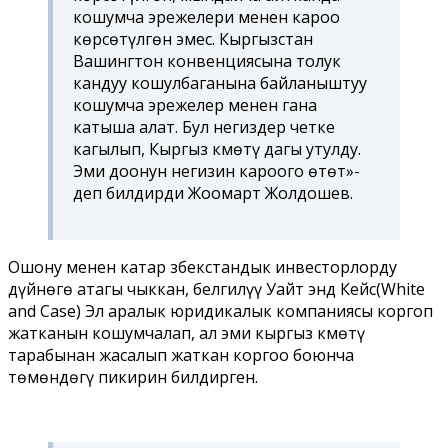
кошумча эрежелери менен кароо
көрсөтүлгөн эмес. Кыргызстан
Вашингтон конвенциясына толук
кандуу кошулбаганына байланыштуу
кошумча эрежелер менен гана
катыша алат. Бул негиздер четке
кагылып, Кыргыз Өкмөтү дагы утулду.
Эми доонун негизин кароого өтөт»-
деп билдирди Жоомарт Жолдошев.
Ошону менен катар Өзбекстандык инвесторлорду
дүйнөгө атагы чыккан, белгилүү Уайт энд Кейс(White
and Case) Эл аралык юридикалык компаниясы коргоп
жатканын кошумчалап, ал эми кыргыз Өкмөтү
тарабынан жасалып жаткан коргоо боюнча
төмөндөгү пикирин билдирген.