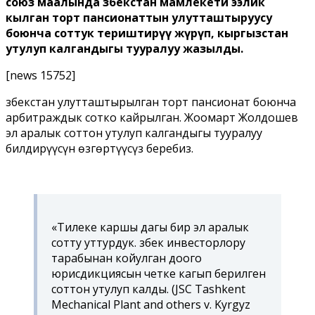
союз маалында Өзбекстан мамлекети ээлик
кылган торт пансионаттын улутташтыруусу
боюнча соттук териштирүү жүрүп, кыргызстан
утулуп калгандыгы тууралуу жазылды.
[news 15752]
Өзбекстан улутташтырылган торт пансионат боюнча
арбитраждык сотко кайрылган. Жоомарт Жолдошев
эл аралык соттон утулуп калгандыгы тууралуу
билдирүүсүн өзгөртүүсүз беребиз.
«Тилеке каршы дагы бир эл аралык
сотту уттурдук. Өзбек инвесторлору
тарабынан койулган доого
юрисдикциясын четке кагып берилген
соттон утулуп калды. (JSC Tashkent
Mechanical Plant and others v. Kyrgyz