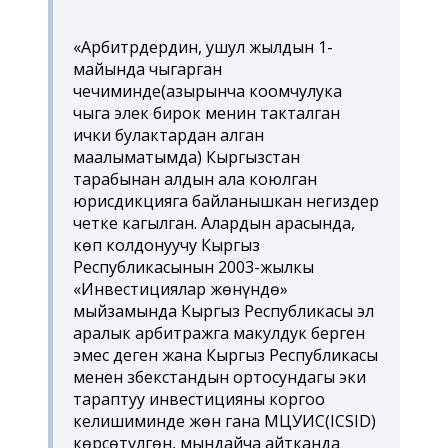
«Арбитрдердин, ушул жылдын 1-
майында чыгарган
чечиминде(азырынча коомчулука
чыга элек бирок менин такталган
ички булактардан алган
маалыматымда) Кыргызстан
тарабынан алдын ала коюлган
юрисдикцияга байланышкан негиздер
четке кагылган. Алардын арасында,
көп колдонуучу Кыргыз
Республикасынын 2003-жылкы
«Инвестициялар жөнүндө»
мыйзамында Кыргыз Республикасы эл
аралык арбитражга макулдук берген
эмес деген жана Кыргыз Республикасы
менен Өзбекстандын ортосундагы эки
тараптуу инвестицияны коргоо
келишиминде жөн гана МЦУИС(ICSID)
көрсөтүлгөн, мындайча айтканда