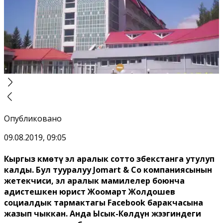
Опубликовано
09.08.2019, 09:05
Кыргыз Өкмөтү эл аралык сотто Өзбекстанга утулуп
калды. Бул тууралуу Jomart & Co компаниясынын
жетекчиси, эл аралык мамилелер боюнча
адистешкен юрист Жоомарт Жолдошев
социалдык тармактагы
Facebook баракчасына
жазып чыккан. Анда Ысык-Көлдүн жээгиндеги