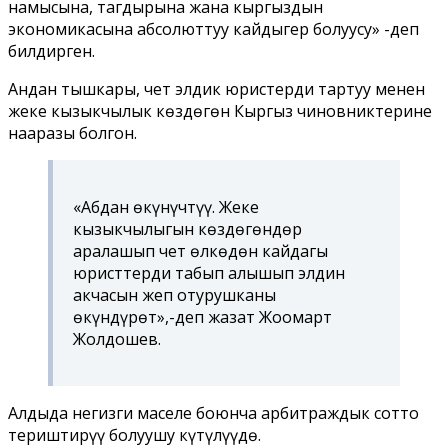
намысына, тагдырына жана кыргыздын
экономикасына абсолюттуу кайдыгер болуусу» -деп
билдирген.
Андан тышкары, чет элдик юристерди тартуу менен
жеке кызыкчылык көздөгөн Кыргыз чиновниктерине
нааразы болгон.
«Абдан өкүнүчтүү. Жеке
кызыкчылыгын көздөгөндөр
аралашып чет өлкөдөн кайдагы
юристтерди табып алышып элдин
акчасын жеп отурушканы
өкүндүрөт»,-деп жазат Жоомарт
Жолдошев.
Алдыда негизги маселе боюнча арбитраждык сотто
териштирүү болуушу күтүлүүдө.