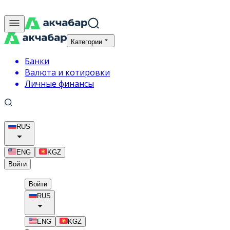
Категории
Банки
Валюта и котировки
Личные финансы
RUS
ENG
KGZ
Войти
Войти
RUS
ENG
KGZ