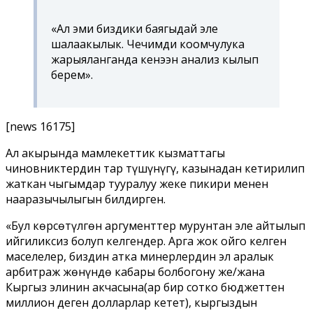
«Ал эми биздики баягыдай эле
шалаакылык. Чечимди коомчулука
жарыяланганда кенээн анализ кылып
берем».
[news 16175]
Ал акырында мамлекеттик кызматтагы
чиновниктердин тар түшүнүгү, казынадан кетирилип
жаткан чыгымдар тууралуу жеке пикири менен
нааразычылыгын билдирген.
«Бул көрсөтүлгөн аргументтер мурунтан эле айтылып
ийгиликсиз болуп келгендер. Арга жок ойго келген
маселелер, биздин атка минерлердин эл аралык
арбитраж жөнүндө кабары болбогону же/жана
Кыргыз элинин акчасына(ар бир сотко бюджеттен
миллион деген долларлар кетет), кыргыздын