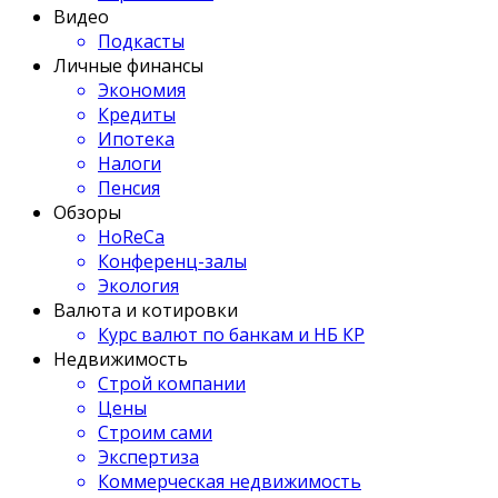
Видео
Подкасты
Личные финансы
Экономия
Кредиты
Ипотека
Налоги
Пенсия
Обзоры
HoReCa
Конференц-залы
Экология
Валюта и котировки
Курс валют по банкам и НБ КР
Недвижимость
Строй компании
Цены
Строим сами
Экспертиза
Коммерческая недвижимость