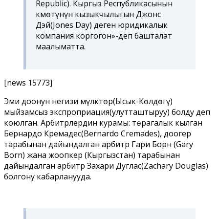
Republic). Кыргыз Республикасынын
Өкмөтүнүн кызыкчылыгын Джонс
Дэй(Jones Day) деген юридикалык
компания коргогон»-деп башталат
маалыматта.
[news 15773]
Эми доонун негизи мүлктөр(Ысык-Көлдөгү)
мыйзамсыз экспроприация(улутташтыруу) болду деп
коюлган. Арбитрлердин курамы: төрагалык кылган
Бернардо Кремадес(Bernardo Cremades), доогер
тарабынан дайындалган арбитр Гари Борн (Gary
Born) жана жоопкер (Кыргызстан) тарабынан
дайындалган арбитр Захари Дуглас(Zachary Douglas)
болгону кабарланууда.