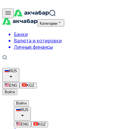
Категории
Банки
Валюта и котировки
Личные финансы
RUS
ENG
KGZ
Войти
Войти
RUS
ENG
KGZ