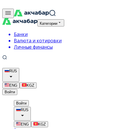
Категории
Банки
Валюта и котировки
Личные финансы
RUS
ENG
KGZ
Войти
Войти
RUS
ENG
KGZ