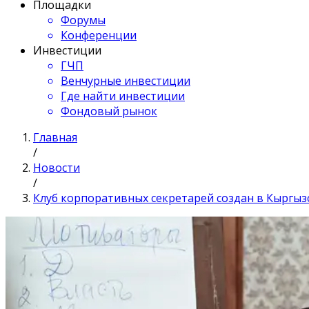
Площадки
Форумы
Конференции
Инвестиции
ГЧП
Венчурные инвестиции
Где найти инвестиции
Фондовый рынок
Главная
/
Новости
/
Клуб корпоративных секретарей создан в Кыргыз