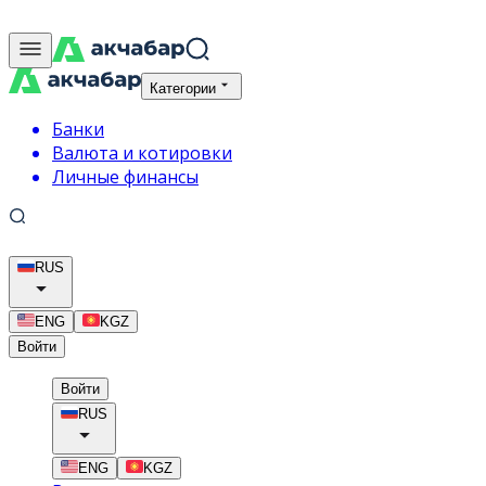
Категории
Банки
Валюта и котировки
Личные финансы
RUS
ENG
KGZ
Войти
Войти
RUS
ENG
KGZ