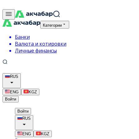
Категории
Банки
Валюта и котировки
Личные финансы
RUS
ENG
KGZ
Войти
Войти
RUS
ENG
KGZ