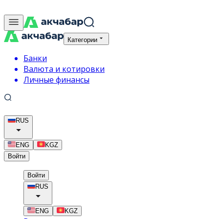
Категории
Банки
Валюта и котировки
Личные финансы
RUS
ENG
KGZ
Войти
Войти
RUS
ENG
KGZ