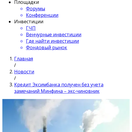
Площадки
Форумы
Конференции
Инвестиции
ГЧП
Венчурные инвестиции
Где найти инвестиции
Фондовый рынок
Главная
/
Новости
/
Кредит Эксимбанка получен без учета
замечаний Минфина – экс-чиновник