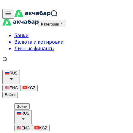
Категории
Банки
Валюта и котировки
Личные финансы
RUS
ENG
KGZ
Войти
Войти
RUS
ENG
KGZ