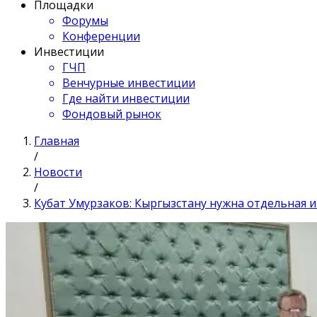
Площадки
Форумы
Конференции
Инвестиции
ГЧП
Венчурные инвестиции
Где найти инвестиции
Фондовый рынок
Главная
/
Новости
/
Кубат Умурзаков: Кыргызстану нужна отдельная 