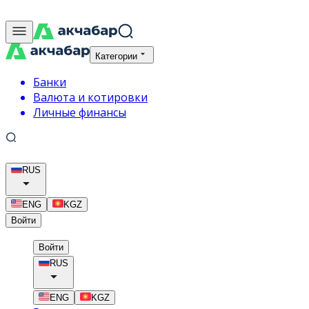
Категории
Банки
Валюта и котировки
Личные финансы
RUS
ENG
KGZ
Войти
Войти
RUS
ENG
KGZ