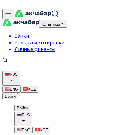
Категории
Банки
Валюта и котировки
Личные финансы
RUS
ENG
KGZ
Войти
Войти
RUS
ENG
KGZ