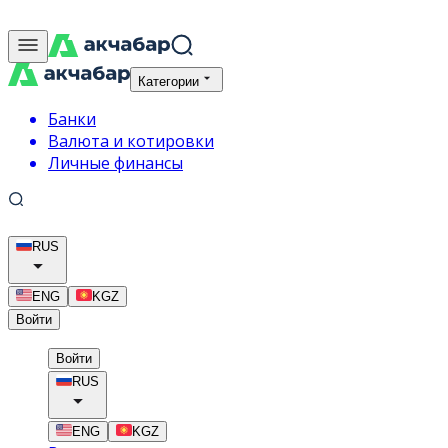
Категории
Банки
Валюта и котировки
Личные финансы
RUS
ENG
KGZ
Войти
Войти
RUS
ENG
KGZ