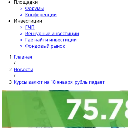
Площадки
Форумы
Конференции
Инвестиции
ГЧП
Венчурные инвестиции
Где найти инвестиции
Фондовый рынок
Главная
/
Новости
/
Курсы валют на 18 января: рубль падает