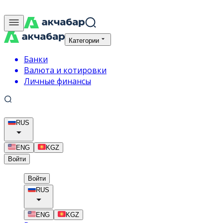
Категории
Банки
Валюта и котировки
Личные финансы
RUS
ENG
KGZ
Войти
Войти
RUS
ENG
KGZ