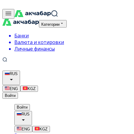
Категории
Банки
Валюта и котировки
Личные финансы
RUS
ENG
KGZ
Войти
Войти
RUS
ENG
KGZ