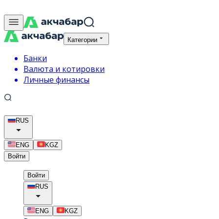
Категории
Банки
Валюта и котировки
Личные финансы
RUS
ENG
KGZ
Войти
Войти
RUS
ENG
KGZ