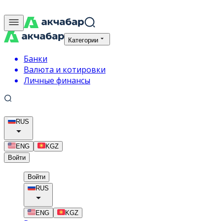
Категории
Банки
Валюта и котировки
Личные финансы
RUS
ENG
KGZ
Войти
Войти
RUS
ENG
KGZ