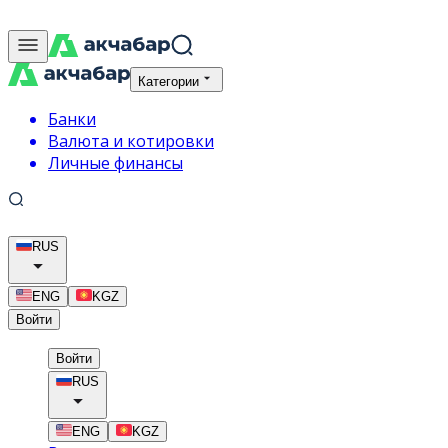
Категории
Банки
Валюта и котировки
Личные финансы
RUS
ENG
KGZ
Войти
Войти
RUS
ENG
KGZ