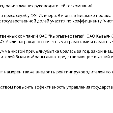
здравил лучших руководителей госкомпаний.
на пресс-службу ФУГИ, вчера, 9 июня, в Бишкеке прош
 государственной долей участия по коэффициенту "чис
ственных компаний ОАО "Кыргызнефтегаз", ОАО Кызыл-К
.АО" были награждены почетными грамотами и памятны
умма чистой прибыли/убытка бралась за год, закончивши
водителей были выбраны лица, представляющие высший 
ет намерен также внедрить рейтинг руководителей по
твом повысить эффективность управления государстве