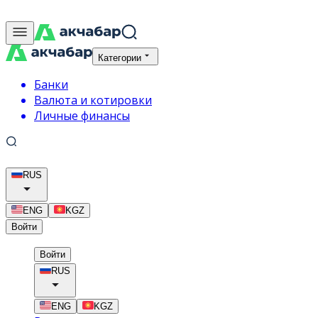
Категории
Банки
Валюта и котировки
Личные финансы
RUS
ENG
KGZ
Войти
Войти
RUS
ENG
KGZ