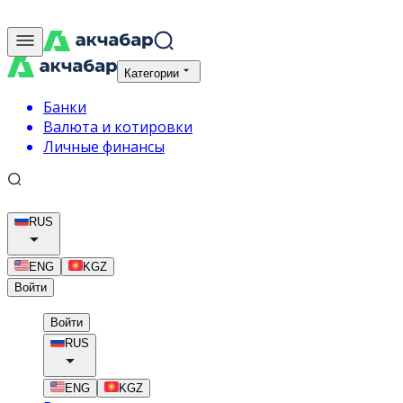
Категории
Банки
Валюта и котировки
Личные финансы
RUS
ENG
KGZ
Войти
Войти
RUS
ENG
KGZ