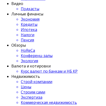
Видео
Подкасты
Личные финансы
Экономия
Кредиты
Ипотека
Налоги
Пенсия
Обзоры
HoReCa
Конференц-залы
Экология
Валюта и котировки
Курс валют по банкам и НБ КР
Недвижимость
Строй компании
Цены
Строим сами
Экспертиза
Коммерческая недвижимость