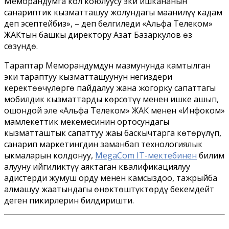
Меморандумга кол коюлуусу эки ишкананын
санариптик кызматташуу жолундагы маанилүү кадам
деп эсептейбиз», – деп белгиледи «Альфа Телеком»
ЖАКтын башкы директору Азат Базаркулов өз
сөзүндө.
Тараптар Меморандумдун мазмунунда камтылган
эки тараптуу кызматташуунун негиздери
керектөөчүлөргө пайдалуу жана жогорку сапаттагы
мобилдик кызматтарды көрсөтүү менен ишке ашып,
ошондой эле «Альфа Телеком» ЖАК менен «Инфоком»
мамлекеттик мекемесинин ортосундагы
кызматташтык сапаттуу жаңы баскычтарга көтөрүлүп,
санарип маркетингдин заманбап технологиялык
ыкмаларын колдонуу,
MegaCom IT-мектебинен
билим
алууну ийгиликтүү аяктаган квалификациялуу
адистерди жумуш орду менен камсыздоо, тажрыйба
алмашуу жаатындагы өнөктөштүктөрдү бекемдейт
деген пикирлерин билдиришти.