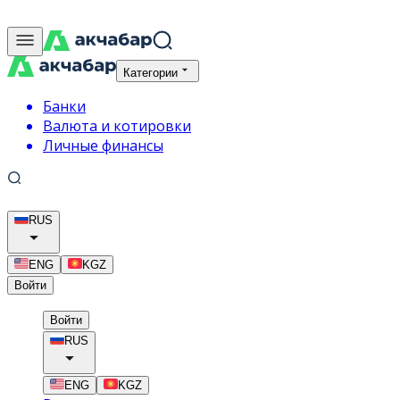
Категории
Банки
Валюта и котировки
Личные финансы
RUS
ENG
KGZ
Войти
Войти
RUS
ENG
KGZ