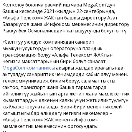
Кол коюу боюнча расмий иш чара MegaCom'дун
башкы кеңсесинде 2021-жылдын 22-сентябрында,
«Альфа Телеком» ЖАКтын башкы директору Азат
Базаркулов жана «Инфоком» мекемесинин директору
Рыскулбек Осмоналиевдин катышуусунда болуп өттү.
«Салттуу уюлдук компаниядан санарип
мүмкүнчүлүктөрдүн операторуна пландык
трансфомация болуу «Альфа Телеком» ЖАКтын
негизги максаттарынын бири болуп саналат.
MegaCom компаниясы
акыркы жылдар аралыгында
актуалдуу санариптик чечимдерди кабыл алуу менен,
телекоммуникация, билим берүү, саламаттыкты
сактоо, транспорт жана башка тармактарда
ийгиликтүү жыйынтыктарга жетип жана мамлекеттик
кызматтардын өлкөнүн калкы үчүн жеткиликтүүлүгүн
кыйла жогорулата алды. Бири-бири менен тикелей
катыштыгы бар өлкөдөгү негизги мекемелер –
«Альфа Телеком» ЖАК менен «Инфоком»
мамлекеттик мекемесинин ортосундагы