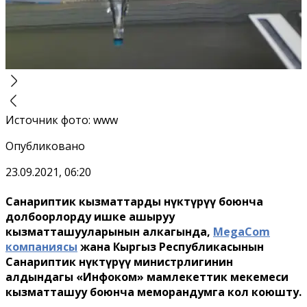
Источник фото
:
www
Опубликовано
23.09.2021, 06:20
Санариптик кызматтарды өнүктүрүү боюнча
долбоорлорду ишке ашыруу
кызматташууларынын алкагында,
MegaCom
компаниясы
жана Кыргыз Республикасынын
Санариптик өнүктүрүү министрлигинин
алдындагы «Инфоком» мамлекеттик мекемеси
кызматташуу боюнча меморандумга кол коюшту.