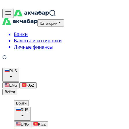
Категории
Банки
Валюта и котировки
Личные финансы
RUS
ENG
KGZ
Войти
Войти
RUS
ENG
KGZ