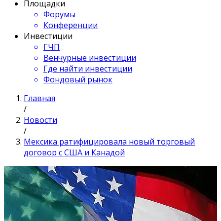
Площадки
Форумы
Конференции
Инвестиции
ГЧП
Венчурные инвестиции
Где найти инвестиции
Фондовый рынок
Главная
/
Новости
/
Мексика ратифицировала новый торговый
договор с США и Канадой