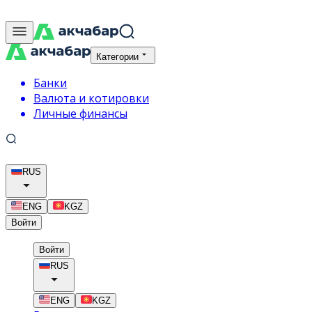
Категории
Банки
Валюта и котировки
Личные финансы
RUS
ENG
KGZ
Войти
Войти
RUS
ENG
KGZ