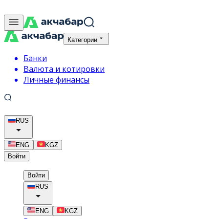
Категории
Банки
Валюта и котировки
Личные финансы
RUS
ENG
KGZ
Войти
Войти
RUS
ENG
KGZ