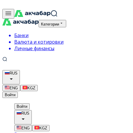
Категории
Банки
Валюта и котировки
Личные финансы
RUS
ENG
KGZ
Войти
Войти
RUS
ENG
KGZ