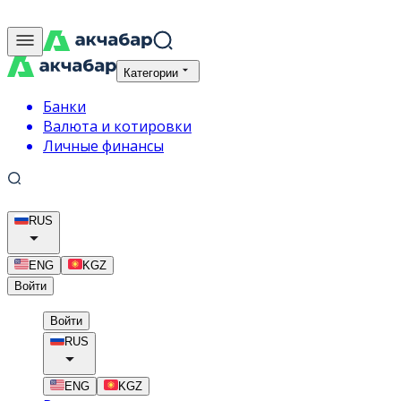
Категории
Банки
Валюта и котировки
Личные финансы
RUS
ENG
KGZ
Войти
Войти
RUS
ENG
KGZ