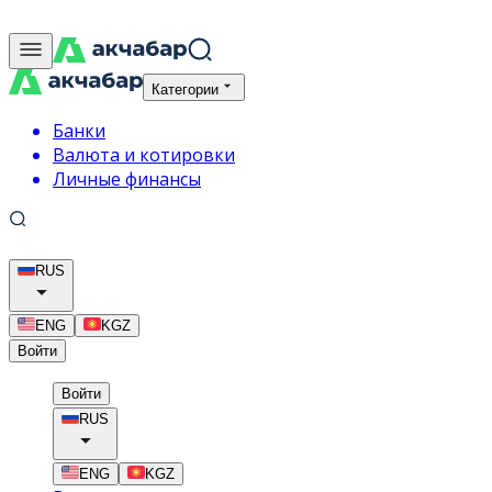
Категории
Банки
Валюта и котировки
Личные финансы
RUS
ENG
KGZ
Войти
Войти
RUS
ENG
KGZ