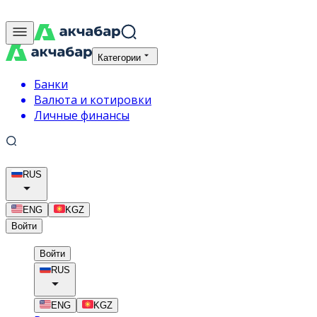
Категории
Банки
Валюта и котировки
Личные финансы
RUS
ENG
KGZ
Войти
Войти
RUS
ENG
KGZ