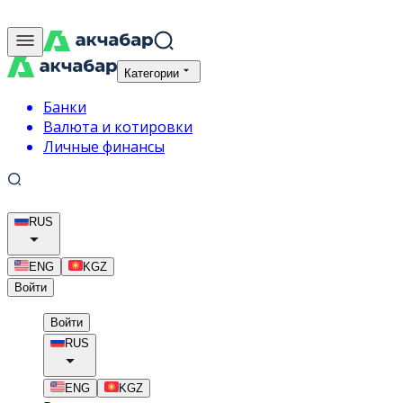
Категории
Банки
Валюта и котировки
Личные финансы
RUS
ENG
KGZ
Войти
Войти
RUS
ENG
KGZ